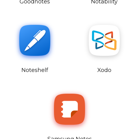
Goodnotes
Notability
Noteshelf
Xodo