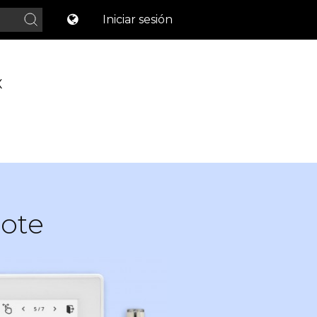
Iniciar sesión
X
note