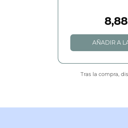
8,88
AÑADIR A L
Tras la compra, di