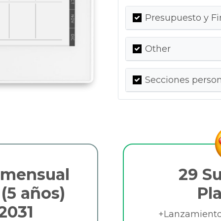
Presupuesto y F
Other
Secciones person
 mensual
29 S
(5 años)
Pl
 2031
+Lanzamientos