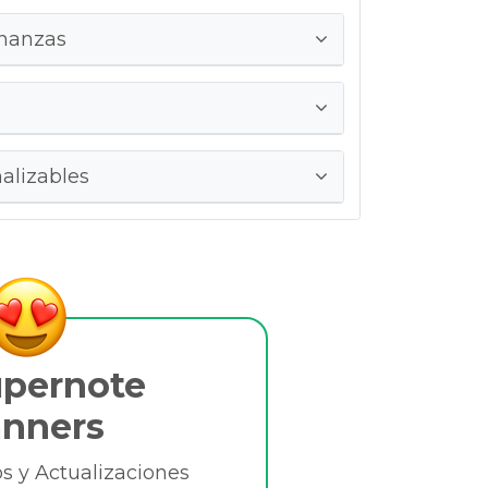
inanzas
alizables
upernote
anners
 y Actualizaciones