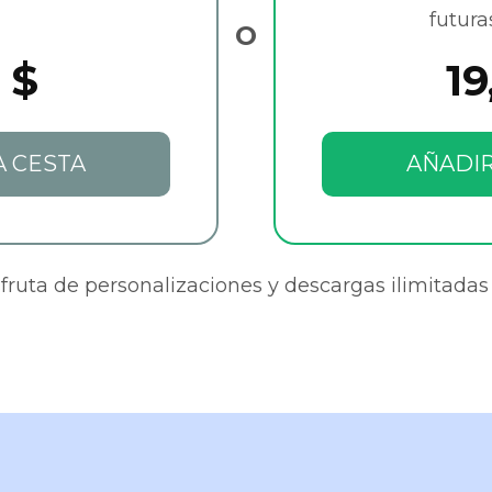
futura
O
 $
19
A CESTA
AÑADIR
sfruta de personalizaciones y descargas ilimitadas 