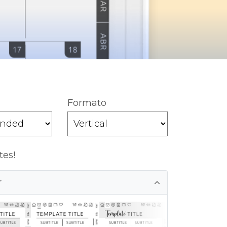
Formato
tes!
r