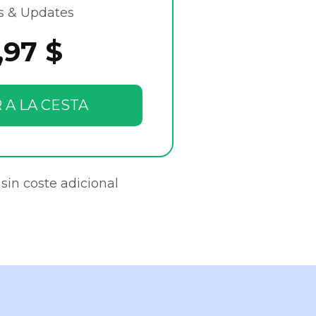
s & Updates
,97 $
 A LA CESTA
sin coste adicional