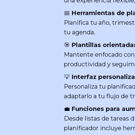
una experiencia flexible
📅
Herramientas de pla
Planifica tu año, trime
tu agenda.
🎯
Plantillas orientada
Mantente enfocado con h
productividad y seguimi
💡
Interfaz personaliz
Personaliza tu planifica
adaptarlo a tu flujo de t
💼
Funciones para aum
Desde listas de tareas d
planificador incluye her