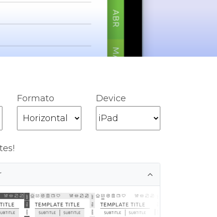
Formato
Device
tes!
r