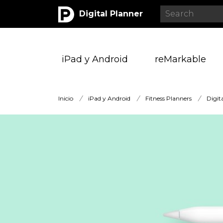
Digital Planner
iPad y Android
reMarkable
Inicio
/
iPad y Android
/
Fitness Planners
/
Digit