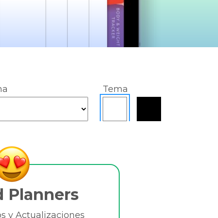
na
Tema
d Planners
 y Actualizaciones