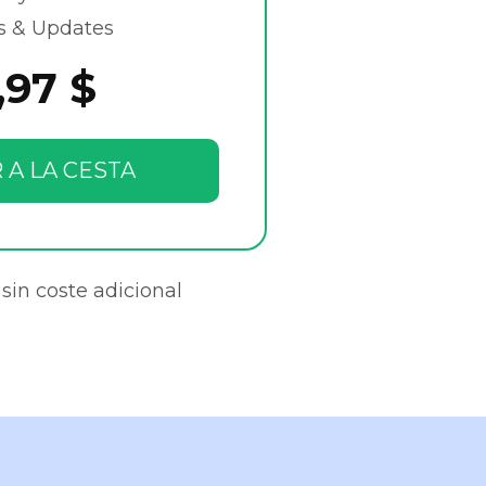
s & Updates
,97 $
 A LA CESTA
sin coste adicional