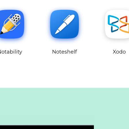
otability
Noteshelf
Xodo