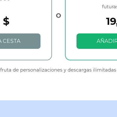
futura
O
 $
19
A CESTA
AÑADIR
sfruta de personalizaciones y descargas ilimitadas 