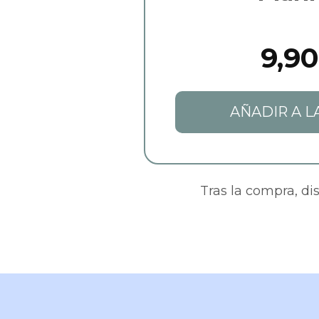
9,90
AÑADIR A L
Tras la compra, di